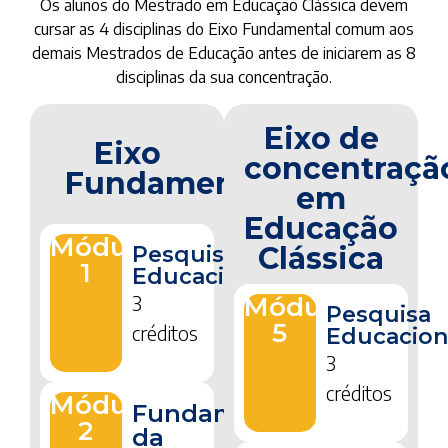
Os alunos do Mestrado em Educação Clássica devem
cursar as 4 disciplinas do Eixo Fundamental comum aos
demais Mestrados de Educação antes de iniciarem as 8
disciplinas da sua concentração.
Eixo de
Eixo
concentraçã
Fundamental
em
Educação
Módulo
Clássica
Pesquisa
1
Educacional
3
Módulo
Pesquisa
5
créditos
Educacion
3
créditos
Módulo
Fundamentos
2
da