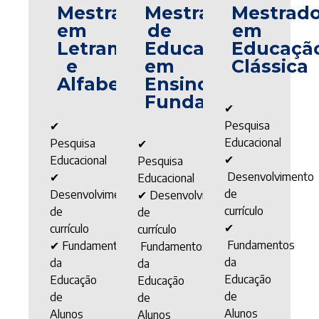
Mestrado
Mestrado
Mestrad
em
de
em
Letramento
Educação
Educaçã
e
em
Clássica
Alfabetização
Ensino
Fundamental
✔
Pesquisa
✔
Educacional
Pesquisa
✔
✔
Educacional
Pesquisa
Desenvolvimento
✔
Educacional
de
Desenvolvimento
✔
Desenvolvimento
currículo
de
de
✔
currículo
currículo
Fundamentos
✔ Fundamentos
Fundamentos
da
da
da
Educação
Educação
Educação
de
de
de
Alunos
Alunos
Alunos