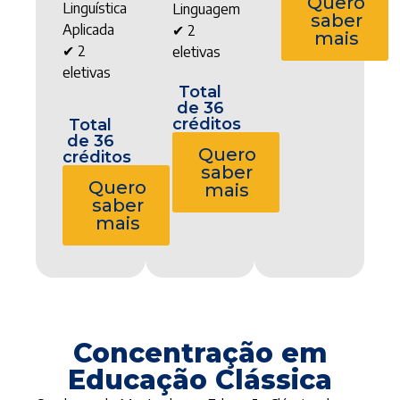
Quero
Linguística
Linguagem
saber
Aplicada
✔ 2
mais
✔ 2
eletivas
eletivas
Total
de 36
créditos
Total
de 36
Quero
créditos
saber
Quero
mais
saber
mais
Concentração em
Educação Clássica