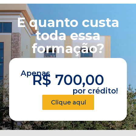
E quanto custa
toda essa
formação?
Apenas
R$ 700,00
por crédito!
Clique aqui