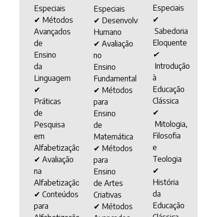
Especiais
Especiais
Especiais
✔
✔ Métodos
✔
Desenvolvimento
Sabedoria
Avançados
Humano
Eloquente
de
✔ Avaliação
✔
Ensino
no
Introdução
da
Ensino
à
Linguagem
Fundamental
Educação
✔
✔ Métodos
Clássica
Práticas
para
✔
de
Ensino
Mitologia,
Pesquisa
de
Filosofia
em
Matemática
e
Alfabetização
✔ Métodos
Teologia
✔ Avaliação
para
✔
na
Ensino
História
Alfabetização
de Artes
da
✔ Conteúdos
Criativas
Educação
para
✔ Métodos
Clássica