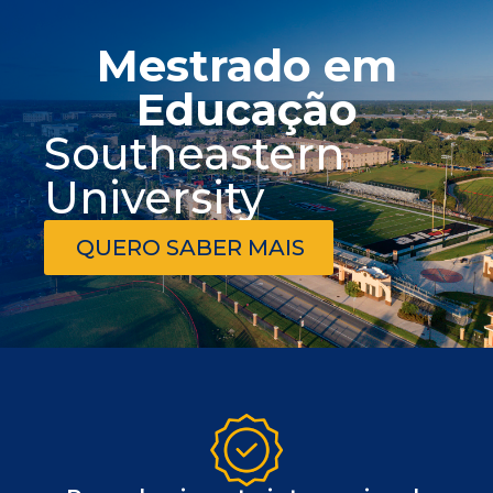
Mestrado em
Educação
Southeastern
University
QUERO SABER MAIS