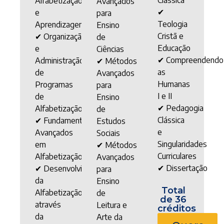
Alfabetização
Avançados
✔
e
para
Teologia
Aprendizagem
Ensino
Cristã e
✔ Organização
de
Educação
e
Ciências
✔ Compreendendo
Administração
✔ Métodos
as
de
Avançados
Humanas
Programas
para
I e II
de
Ensino
✔ Pedagogia
Alfabetização
de
Clássica
✔ Fundamentos
Estudos
e
Avançados
Sociais
Singularidades
em
✔ Métodos
Curriculares
Alfabetização
Avançados
✔ Dissertação
✔ Desenvolvimento
para
da
Ensino
Total
Alfabetização
de
de 36
através
Leitura e
créditos
da
Arte da