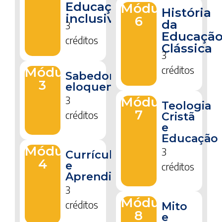
Educação
Módulo
História
inclusiva
6
da
3
Educaçã
créditos
Clássica
3
créditos
Módulo
Sabedoria
3
eloquente
3
Módulo
Teologia
7
créditos
Cristã
e
Educação
Módulo
3
Currículo
4
e
créditos
Aprendizagem
3
Módulo
créditos
Mito
8
e