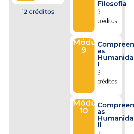
Filosofia
3
12 créditos
créditos
Módulo
Compree
9
as
Humanida
I
3
créditos
Módulo
Compree
10
as
Humanida
II
3